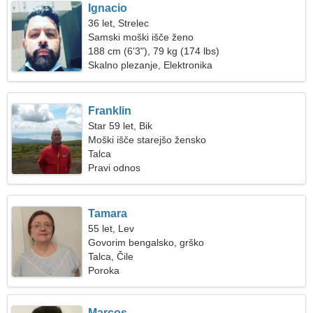
Ignacio
36 let, Strelec
Samski moški išče ženo
188 cm (6'3"), 79 kg (174 lbs)
Skalno plezanje, Elektronika
Franklin
Star 59 let, Bik
Moški išče starejšo žensko
Talca
Pravi odnos
Tamara
55 let, Lev
Govorim bengalsko, grško
Talca, Čile
Poroka
Marcos