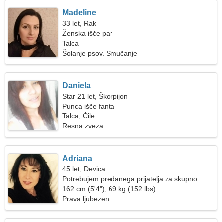
Madeline
33 let, Rak
Ženska išče par
Talca
Šolanje psov, Smučanje
Daniela
Star 21 let, Škorpijon
Punca išče fanta
Talca, Čile
Resna zveza
Adriana
45 let, Devica
Potrebujem predanega prijatelja za skupno
potovanje
162 cm (5'4"), 69 kg (152 lbs)
Prava ljubezen