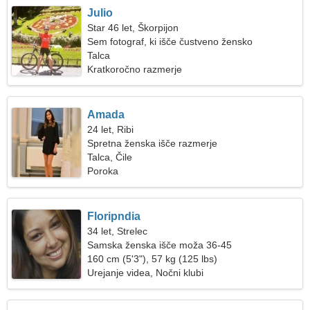
Julio
Star 46 let, Škorpijon
Sem fotograf, ki išče čustveno žensko
Talca
Kratkoročno razmerje
Amada
24 let, Ribi
Spretna ženska išče razmerje
Talca, Čile
Poroka
Floripndia
34 let, Strelec
Samska ženska išče moža 36-45
160 cm (5'3"), 57 kg (125 lbs)
Urejanje videa, Nočni klubi