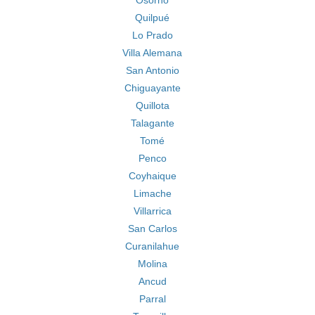
Osorno
Quilpué
Lo Prado
Villa Alemana
San Antonio
Chiguayante
Quillota
Talagante
Tomé
Penco
Coyhaique
Limache
Villarrica
San Carlos
Curanilahue
Molina
Ancud
Parral