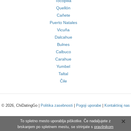
Tocopilla
Quellón
Cañete
Puerto Natales
Vicuña
Dalcahue
Bulnes
Calbuco
Carahue
Yumbel
Taltal
Čile
© 2026, ChiDatingGo |
Politika zasebnosti
|
Pogoji uporabe
|
Kontaktiraj nas
To spletno mesto uporablja piškotke. Če nadaljujete z
brskanjem po spletnem mestu, se strinjate s
pravilnikom