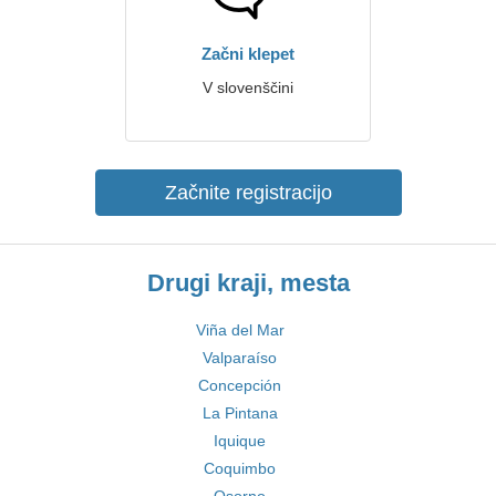
Začni klepet
V slovenščini
Začnite registracijo
Drugi kraji, mesta
Viña del Mar
Valparaíso
Concepción
La Pintana
Iquique
Coquimbo