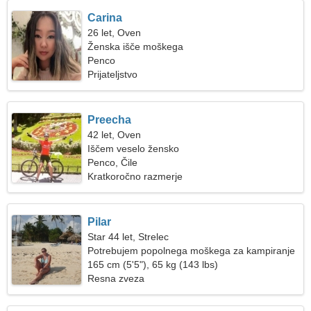
Carina
26 let, Oven
Ženska išče moškega
Penco
Prijateljstvo
Preecha
42 let, Oven
Iščem veselo žensko
Penco, Čile
Kratkoročno razmerje
Pilar
Star 44 let, Strelec
Potrebujem popolnega moškega za kampiranje
165 cm (5'5"), 65 kg (143 lbs)
Resna zveza