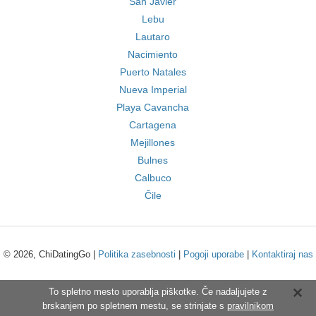
San Javier
Lebu
Lautaro
Nacimiento
Puerto Natales
Nueva Imperial
Playa Cavancha
Cartagena
Mejillones
Bulnes
Calbuco
Čile
© 2026, ChiDatingGo |
Politika zasebnosti
|
Pogoji uporabe
|
Kontaktiraj nas
To spletno mesto uporablja piškotke. Če nadaljujete z
brskanjem po spletnem mestu, se strinjate s
pravilnikom