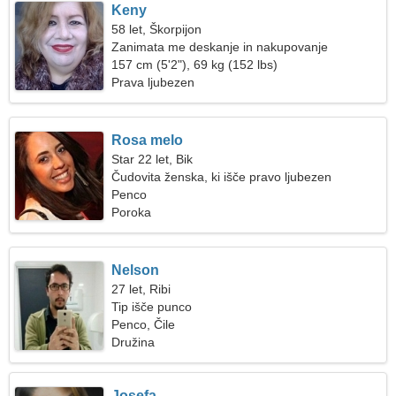
Keny
58 let, Škorpijon
Zanimata me deskanje in nakupovanje
157 cm (5'2"), 69 kg (152 lbs)
Prava ljubezen
Rosa melo
Star 22 let, Bik
Čudovita ženska, ki išče pravo ljubezen
Penco
Poroka
Nelson
27 let, Ribi
Tip išče punco
Penco, Čile
Družina
Josefa