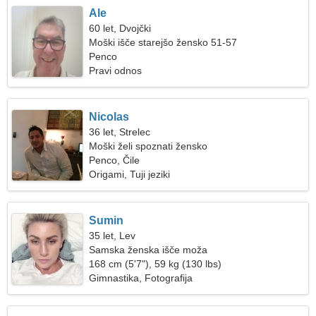
Ale
60 let, Dvojčki
Moški išče starejšo žensko 51-57
Penco
Pravi odnos
Nicolas
36 let, Strelec
Moški želi spoznati žensko
Penco, Čile
Origami, Tuji jeziki
Sumin
35 let, Lev
Samska ženska išče moža
168 cm (5'7"), 59 kg (130 lbs)
Gimnastika, Fotografija