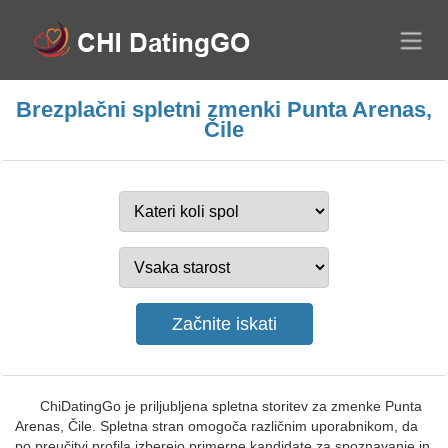
Brezplačni spletni zmenki Punta Arenas,
Čile
ChiDatingGo je priljubljena spletna storitev za zmenke Punta
Arenas, Čile. Spletna stran omogoča različnim uporabnikom, da
po preučitvi profila izberejo primerne kandidate za spoznavanje in