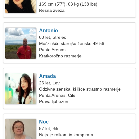
169 cm (5'7"), 63 kg (138 lbs)
Resna zveza
Antonio
60 let, Strelec
Moški išče starejšo žensko 49-56
Punta Arenas
Kratkoročno razmerje
Amada
26 let, Lev
Odzivna ženska, ki išče strastno razmerje
Punta Arenas, Čile
Prava ljubezen
Noe
57 let, Bik
Najraje rolkam in kampiram