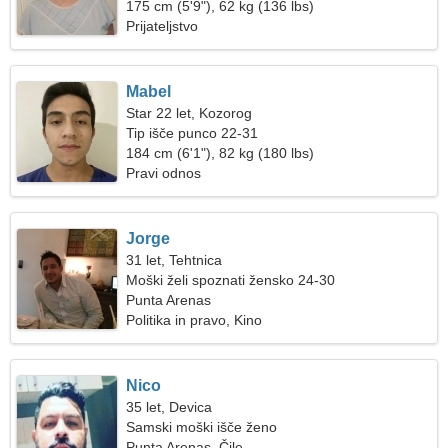
175 cm (5'9"), 62 kg (136 lbs)
Prijateljstvo
Mabel
Star 22 let, Kozorog
Tip išče punco 22-31
184 cm (6'1"), 82 kg (180 lbs)
Pravi odnos
Jorge
31 let, Tehtnica
Moški želi spoznati žensko 24-30
Punta Arenas
Politika in pravo, Kino
Nico
35 let, Devica
Samski moški išče ženo
Punta Arenas, Čile