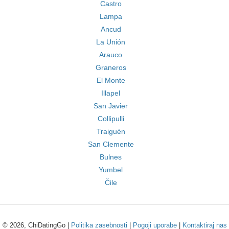
Castro
Lampa
Ancud
La Unión
Arauco
Graneros
El Monte
Illapel
San Javier
Collipulli
Traiguén
San Clemente
Bulnes
Yumbel
Čile
© 2026, ChiDatingGo |
Politika zasebnosti
|
Pogoji uporabe
|
Kontaktiraj nas