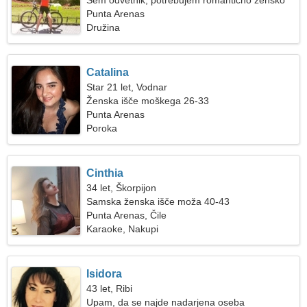
Sem odvetnik, potrebujem romantično žensko
Punta Arenas
Družina
Catalina
Star 21 let, Vodnar
Ženska išče moškega 26-33
Punta Arenas
Poroka
Cinthia
34 let, Škorpijon
Samska ženska išče moža 40-43
Punta Arenas, Čile
Karaoke, Nakupi
Isidora
43 let, Ribi
Upam, da se najde nadarjena oseba